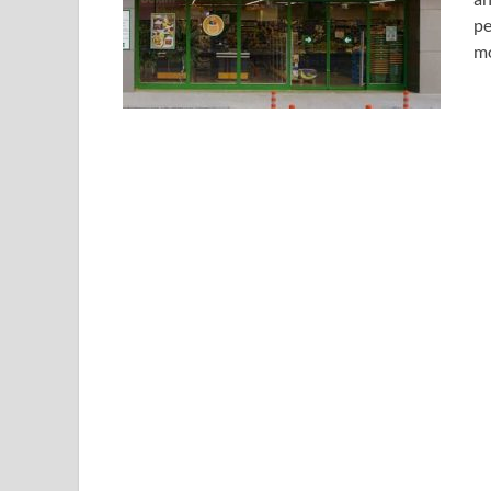
pe
mo