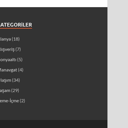
KATEGORILER
lanya
(18)
lışveriş
(7)
onyaaltı
(5)
anavgat
(4)
laşım
(34)
aşam
(29)
eme-İçme
(2)