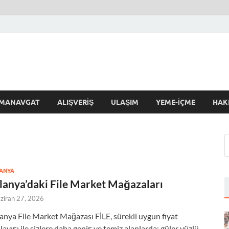
'da Bugün
MANAVGAT
ALIŞVERIŞ
ULAŞIM
YEME-İÇME
HAK
ANYA
lanya’daki File Market Mağazaları
ziran 27, 2026
anya File Market Mağazası FİLE, sürekli uygun fiyat
layışı ile sizlere daha geniş ve temiz alanlarda; güler yüzlü