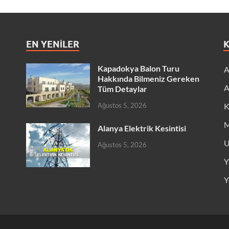
EN YENILER
Kapadokya Balon Turu
A
Hakkında Bilmeniz Gereken
A
Tüm Detaylar
Ağustos 5, 2026
K
M
Alanya Elektrik Kesintisi
U
Ağustos 5, 2026
Y
Y