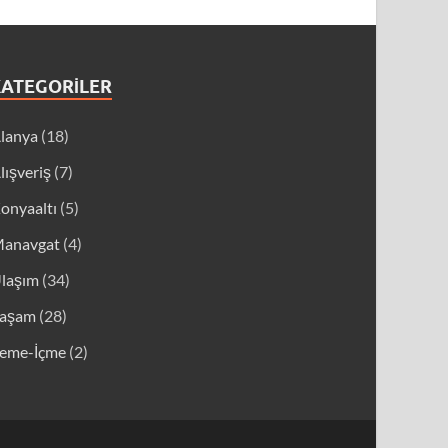
KATEGORILER
lanya
(18)
lışveriş
(7)
onyaaltı
(5)
anavgat
(4)
laşım
(34)
aşam
(28)
eme-İçme
(2)