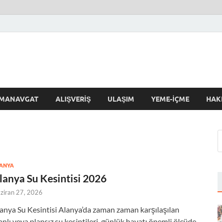
'da Bugün
MANAVGAT
ALIŞVERIŞ
ULAŞIM
YEME-İÇME
HAK
ANYA
lanya Su Kesintisi 2026
ziran 27, 2026
anya Su Kesintisi Alanya’da zaman zaman karşılaşılan
anlı veya plansız su kesintileri, günlük hayatı önemli ölçüde