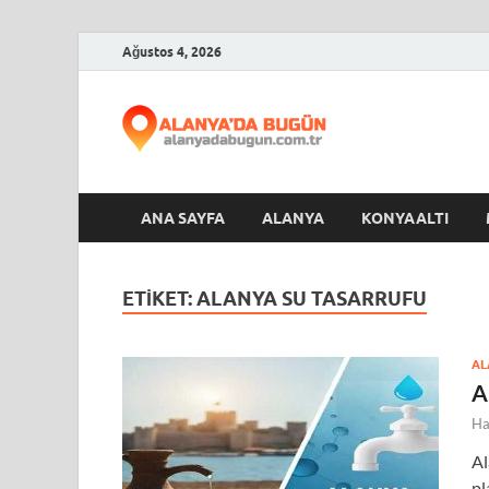
Ağustos 4, 2026
Alanya
ANA SAYFA
ALANYA
KONYAALTI
ETIKET:
ALANYA SU TASARRUFU
AL
A
Ha
Al
pl