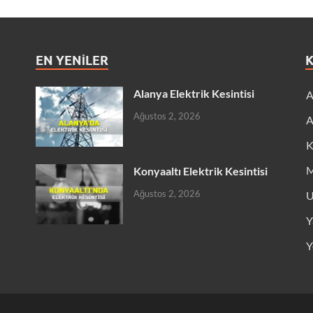
EN YENILER
Alanya Elektrik Kesintisi
A
Ağustos 2, 2026
A
K
M
Konyaaltı Elektrik Kesintisi
Ağustos 2, 2026
U
Y
Y