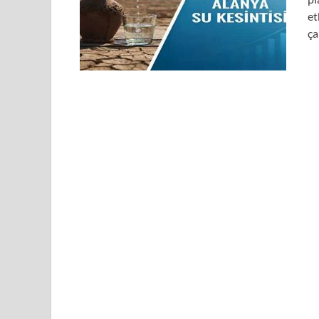
et
ça